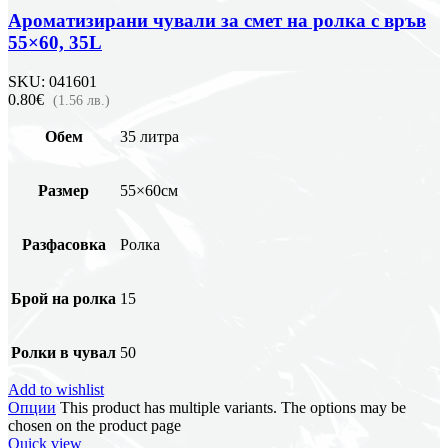
Ароматизирани чували за смет на ролка с връв
55×60, 35L
SKU:
041601
0.80€
(1.56 лв.)
Обем
35 литра
Размер
55×60см
Разфасовка
Ролка
Брой на ролка
15
Ролки в чувал
50
Add to wishlist
Опции
This product has multiple variants. The options may be
chosen on the product page
Quick view