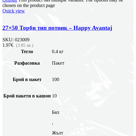
chosen on the product page
Quick view
27×50 Торби тип потник – Happy Avantaj
SKU:
023009
1.97€
(3.85 лв.)
Тегло
0.4 кг
Разфасовка
Пакет
Брой в пакет
100
Брой пакети в кашон
10
Бял
,
Жълт