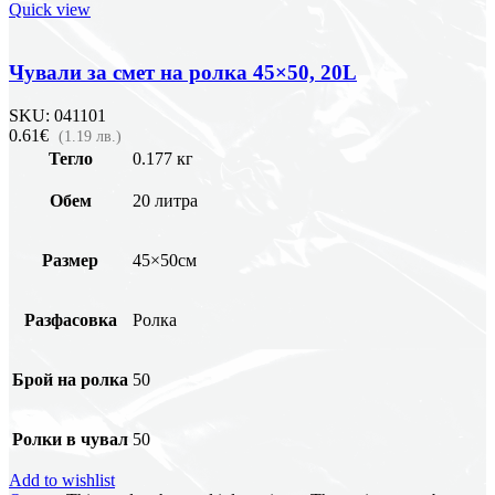
Quick view
Чували за смет на ролка 45×50, 20L
SKU:
041101
0.61€
(1.19 лв.)
Тегло
0.177 кг
Обем
20 литра
Размер
45×50см
Разфасовка
Ролка
Брой на ролка
50
Ролки в чувал
50
Add to wishlist