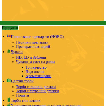
Продукти
Почистващи препарати (НОВО)
Перилни препарати
Препарати със спрей
Чували
HD, LD и Зеблени
Чували за смет на ролка
Топ качество
Подсилени
Ароматизирани
Цветни торби
Торби с външни дръжки
Торби с вътрешни дръжки
Пошети
Торби тип потник
Хранителни стречове за свежо съхранение