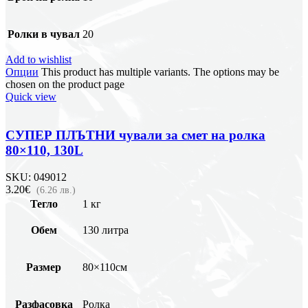
Ролки в чувал
20
Add to wishlist
Опции
This product has multiple variants. The options may be
chosen on the product page
Quick view
СУПЕР ПЛЪТНИ чували за смет на ролка
80×110, 130L
SKU:
049012
3.20€
(6.26 лв.)
Тегло
1 кг
Обем
130 литра
Размер
80×110см
Разфасовка
Ролка