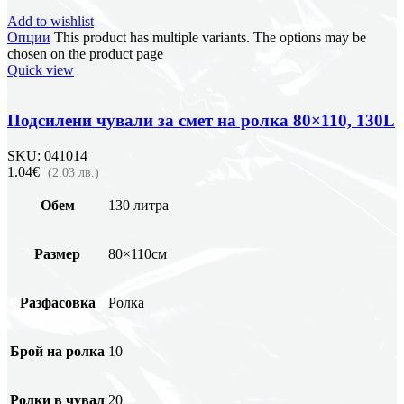
Add to wishlist
Опции
This product has multiple variants. The options may be
chosen on the product page
Quick view
Подсилени чували за смет на ролка 80×110, 130L
SKU:
041014
1.04€
(2.03 лв.)
Обем
130 литра
Размер
80×110см
Разфасовка
Ролка
Брой на ролка
10
Ролки в чувал
20