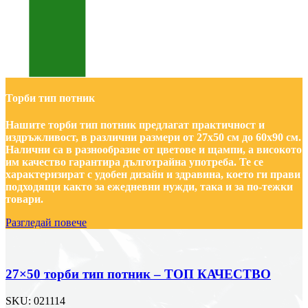
Торби тип потник
Нашите торби тип потник предлагат практичност и
издръжливост, в различни размери от 27х50 см до 60х90 см.
Налични са в разнообразие от цветове и щампи, а високото
им качество гарантира дълготрайна употреба. Те се
характеризират с удобен дизайн и здравина, което ги прави
подходящи както за ежедневни нужди, така и за по-тежки
товари.
Разгледай повече
27×50 торби тип потник – ТОП КАЧЕСТВО
SKU:
021114