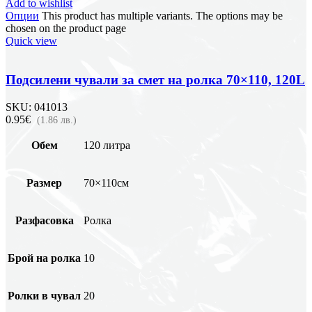
Add to wishlist
Опции
This product has multiple variants. The options may be
chosen on the product page
Quick view
Подсилени чували за смет на ролка 70×110, 120L
SKU:
041013
0.95€
(1.86 лв.)
Обем
120 литра
Размер
70×110см
Разфасовка
Ролка
Брой на ролка
10
Ролки в чувал
20