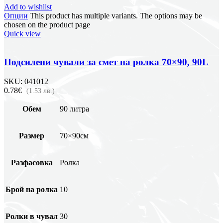
Add to wishlist
Опции
This product has multiple variants. The options may be
chosen on the product page
Quick view
Подсилени чували за смет на ролка 70×90, 90L
SKU:
041012
0.78€
(1.53 лв.)
Обем
90 литра
Размер
70×90см
Разфасовка
Ролка
Брой на ролка
10
Ролки в чувал
30