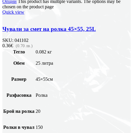
Опции
This product has multiple variants. The options may be
chosen on the product page
Quick view
Чували за смет на ролка 45×55, 25L
SKU:
041102
0.36€
(0.70 лв.)
Тегло
0.082 кг
Обем
25 литра
Размер
45×55см
Разфасовка
Ролка
Брой на ролка
20
Ролки в чувал
150