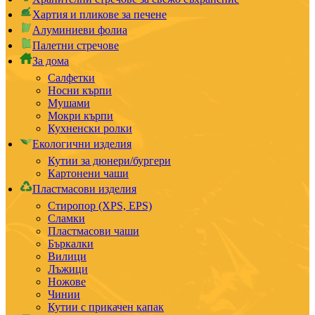
Хартия и пликове за печене
Алуминиеви фолиа
Палетни стречове
За дома
Салфетки
Носни кърпи
Мушами
Мокри кърпи
Кухненски ролки
Екологични изделия
Кутии за дюнери/бургери
Картонени чаши
Пластмасови изделия
Стиропор (XPS, EPS)
Сламки
Пластмасови чаши
Бъркалки
Вилици
Лъжици
Ножове
Чинии
Кутии с прикачен капак