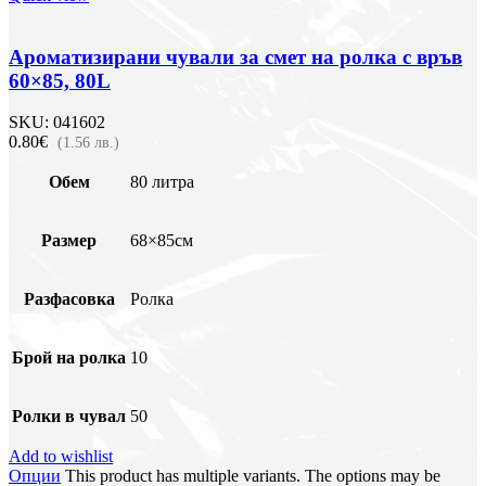
Ароматизирани чували за смет на ролка с връв
60×85, 80L
SKU:
041602
0.80€
(1.56 лв.)
Обем
80 литра
Размер
68×85см
Разфасовка
Ролка
Брой на ролка
10
Ролки в чувал
50
Add to wishlist
Опции
This product has multiple variants. The options may be