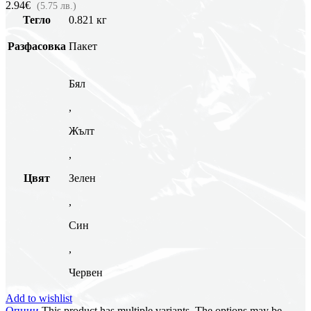
2.94€
(5.75 лв.)
Тегло
0.821 кг
Разфасовка
Пакет
Бял
,
Жълт
,
Цвят
Зелен
,
Син
,
Червен
Add to wishlist
Опции
This product has multiple variants. The options may be