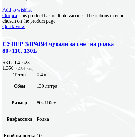
Add to wishlist
Опции
This product has multiple variants. The options may be
chosen on the product page
Quick view
СУПЕР ЗДРАВИ чували за смет на ролка
80×110, 130L
SKU:
041628
1.35€
(2.64 лв.)
Тегло
0.4 кг
Обем
130 литра
Размер
80×110см
Разфасовка
Ролка
Брой на ролка
10