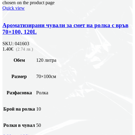
chosen on the product page
Quick view
Ароматизирани чували за смет на ролка с връв
70×100, 120L
SKU:
041603
1.40€
(2.74 лв.)
Обем
120 литра
Размер
70×100см
Разфасовка
Ролка
Брой на ролка
10
Ролки в чувал
50