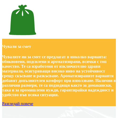
Чували за смет
Чувалите ни за смет се предлагат в няколко варианта:
обикновени, подсилени и ароматизирани, всички с топ
качество. Те са изработени от изключително здрави
материали, осигуряващи високо ниво на устойчивост
срещу скъсване и разкъсване. Ароматизираните варианти
добавят допълнителен комфорт при използване. Налични в
различни размери, те са подходящи както за домакински,
така и за промишлени нужди, гарантирайки надеждност и
удобство във всяка ситуация.
Разгледай повече