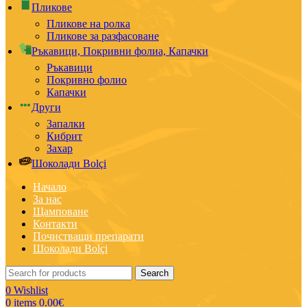
Пликове
Пликове на ролка
Пликове за разфасоване
Ръкавици, Покривни фолиа, Капачки
Ръкавици
Покривно фолио
Капачки
Други
Запалки
Кибрит
Захар
Шоколади Bolçi
Начало
За нас
Щамповане
Контакти
Почистващи препарати
Шоколади Bolçi
Search
0
Wishlist
0
items
0.00
€