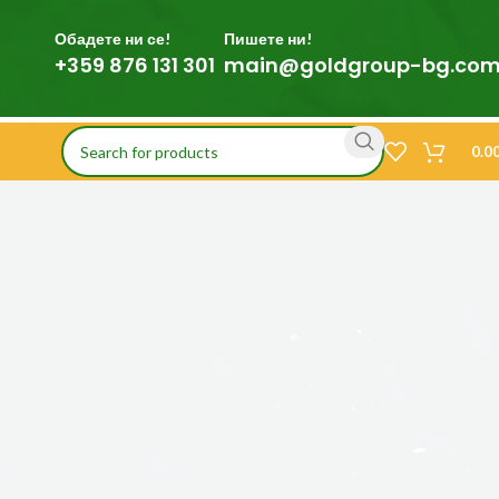
Обадете ни се!
Пишете ни!
+359 876 131 301
main@goldgroup-bg.co
0.0