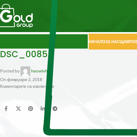
НАЧАЛО
ЗА НАС
ЩАМПО
DSC_0085
Posted by
heowlvhq
On февруари 2, 2018
Коментарите са изключени